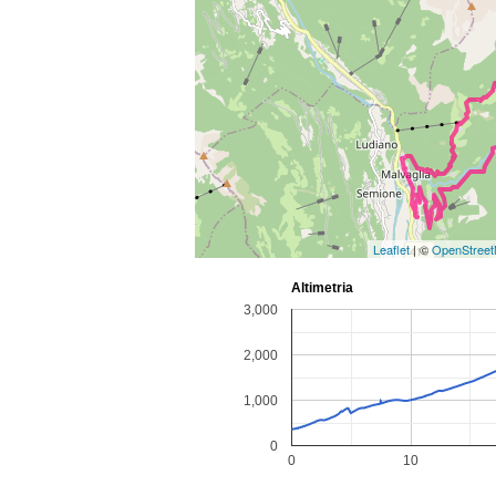
Leaflet
| ©
OpenStree