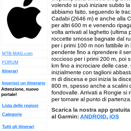
volendo si può iniziare subito 
abbiamo fatto, seguendo le tracc
Cadabi (2646 m) e anche alla C
per altri 600 m e venendo ripa
volta arrivati al laghetto (ultima
roccette smosse bagnate dal ru
per i primi 100 m non fattibile in 
pendente fino a riprendere il sent
MTB-MAG.com
roccioso per i primi 200 m, poi 
FORUM
km fino a incrociare delle case.
Itinerari
inizialmente con taglioni abbast
m di discesa e poi inizia la disc
Inserisci un itinerario
800 m, spesso anche a scalini di 
Attenzione, nuovo
fondovalle. Arrivati a Rongie si 
portale!
per tornare al punto di partenza
Lista delle regioni
Scarica la nostra app gratuita 
Categorie
al Garmin:
ANDROID
,
iOS
Tutti gli itinerari