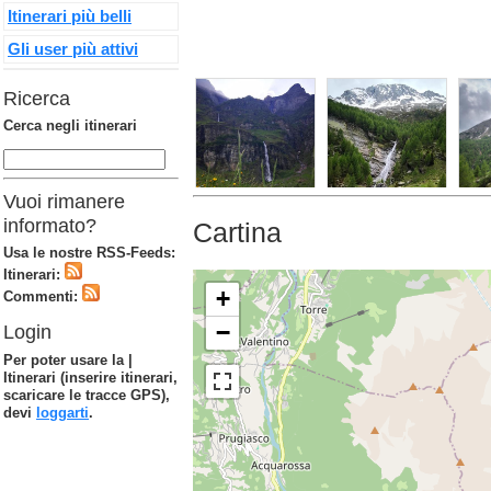
Itinerari più belli
Gli user più attivi
Ricerca
Cerca negli itinerari
Vuoi rimanere
informato?
Cartina
Usa le nostre RSS-Feeds:
Itinerari:
+
Commenti:
−
Login
Per poter usare la |
Itinerari (inserire itinerari,
scaricare le tracce GPS),
devi
loggarti
.