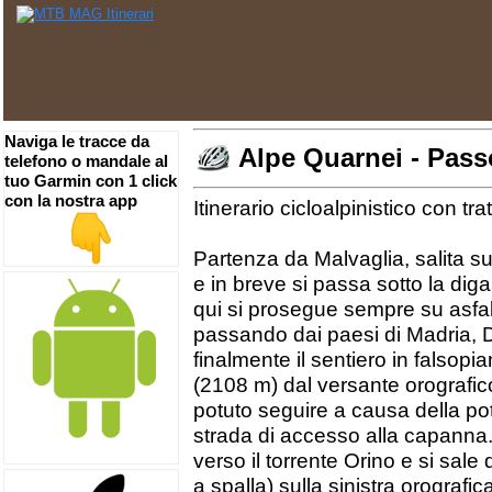
Naviga le tracce da
Alpe Quarnei - Pass
telefono o mandale al
tuo Garmin con 1 click
con la nostra app
Itinerario cicloalpinistico con trat
Partenza da Malvaglia, salita s
e in breve si passa sotto la dig
qui si prosegue sempre su asfal
passando dai paesi di Madria, D
finalmente il sentiero in falso
(2108 m) dal versante orografi
potuto seguire a causa della pota
strada di accesso alla capanna.
verso il torrente Orino e si sale
a spalla) sulla sinistra orografi