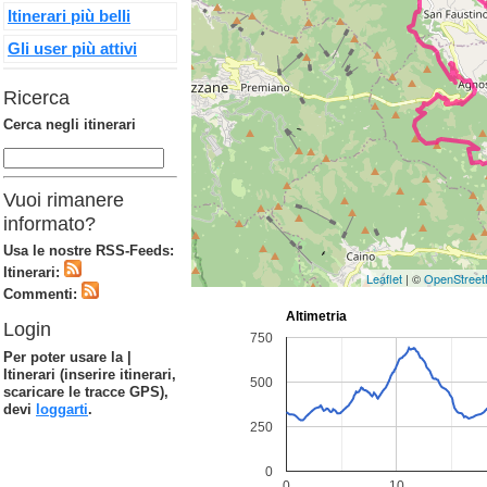
Itinerari più belli
Gli user più attivi
Ricerca
Cerca negli itinerari
Vuoi rimanere
informato?
Usa le nostre RSS-Feeds:
Itinerari:
Leaflet
| ©
OpenStree
Commenti:
Login
Per poter usare la |
Itinerari (inserire itinerari,
scaricare le tracce GPS),
devi
loggarti
.