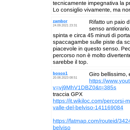
tecnicamente impegnativa la pri
Lo consiglio vivamente, ma non 
zambor
Rifatto un paio d
24.09.2021 23:31
senso antiorario.
spinta e circa 45 minuti di porta
spaccagambe sulle piste da sci, 
piacevole in questo senso. Pecca
percorso non è molto divertente
sarebbe il top.
bosco1
Giro bellissimo, 
20.08.2023 08:51
https://www.you
v=vj9MhV1DBZ0&t=385s
traccia GPX
https://it.wikiloc.com/percorsi
valle-del-belviso-141169084
https://fatmap.com/routeid/342
belviso