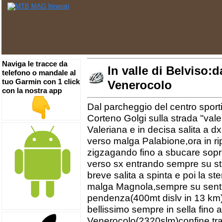
Naviga le tracce da
In valle di Belviso:d
telefono o mandale al
tuo Garmin con 1 click
Venerocolo
con la nostra app
Dal parcheggio del centro sport
Corteno Golgi sulla strada "vale
Valeriana e in decisa salita a d
verso malga Palabione,ora in ri
zigzagando fino a sbucare sop
verso sx entrando sempre su ste
breve salita a spinta e poi la ste
malga Magnola,sempre su senti
pendenza(400mt dislv in 13 km)s
bellissimo sempre in sella fino 
Venerocolo(2320slm)confine tra l