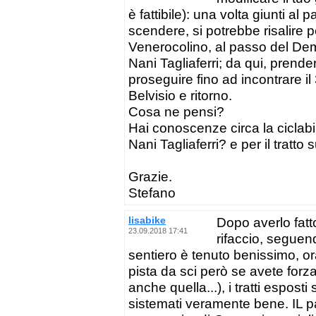
è fattibile): una volta giunti a
scendere, si potrebbe risalire pe
Venerocolino, al passo del Demi
Nani Tagliaferri; da qui, prender
proseguire fino ad incontrare i
Belvisio e ritorno.
Cosa ne pensi?
Hai conoscenze circa la ciclabil
Nani Tagliaferri? e per il tratto
Grazie.
Stefano
lisabike
Dopo averlo fatt
23.09.2018 17:41
rifaccio, seguend
sentiero è tenuto benissimo, ora
pista da sci però se avete for
anche quella...), i tratti esposti
sistemati veramente bene. IL 