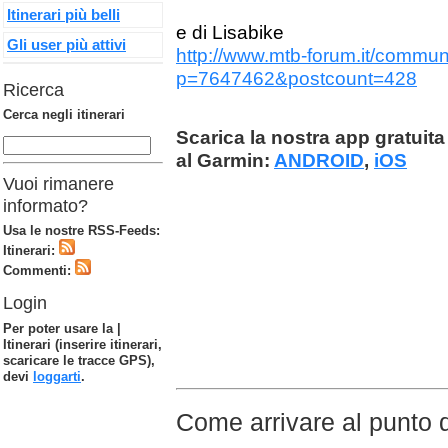
Itinerari più belli
e di Lisabike
Gli user più attivi
http://www.mtb-forum.it/commu
p=7647462&postcount=428
Ricerca
Cerca negli itinerari
Scarica la nostra app gratuita 
al Garmin:
ANDROID
,
iOS
Vuoi rimanere
informato?
Usa le nostre RSS-Feeds:
Itinerari:
Commenti:
Login
Per poter usare la |
Itinerari (inserire itinerari,
scaricare le tracce GPS),
devi
loggarti
.
Come arrivare al punto 