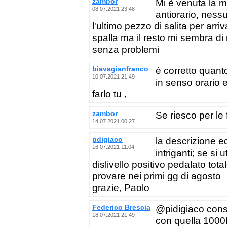
zambor
Mi è venuta la m
08.07.2021 23:48
antiorario, ness
l'ultimo pezzo di salita per arriv
spalla ma il resto mi sembra di 
senza problemi
biavagianfranco
é corretto quanto
10.07.2021 21:49
in senso orario 
farlo tu ,
zambor
Se riesco per le 
14.07.2021 00:27
pdigiaco
la descrizione 
16.07.2021 11:04
intriganti; se si 
dislivello positivo pedalato tot
provare nei primi gg di agosto
grazie, Paolo
Federico Brescia
@pidigiaco consi
18.07.2021 21:49
con quella 1000