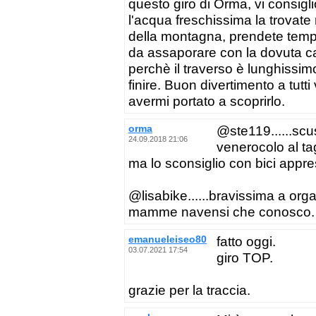
questo giro di Orma, vi consigl
l'acqua freschissima la trovate 
della montagna, prendete tempo
da assaporare con la dovuta ca
perchè il traverso è lunghissim
finire. Buon divertimento a tutt
avermi portato a scoprirlo.
orma
@ste119......scu
24.09.2018 21:06
venerocolo al tag
ma lo sconsiglio con bici appre
@lisabike......bravissima a org
mamme navensi che conosco.
emanueleiseo80
fatto oggi.
03.07.2021 17:54
giro TOP.
grazie per la traccia.