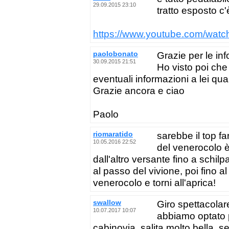
29.09.2015 23:10
tratto esposto c'
https://www.youtube.com/wat
paolobonato
Grazie per le inf
30.09.2015 21:51
Ho visto poi che
eventuali informazioni a lei qu
Grazie ancora e ciao
Paolo
riomaratido
sarebbe il top fa
10.05.2016 22:52
del venerocolo 
dall'altro versante fino a schilpa
al passo del vivione, poi fino al
venerocolo e torni all'aprica!
swallow
Giro spettacolar
10.07.2017 10:07
abbiamo optato p
cabinovia, salita molto bella, se