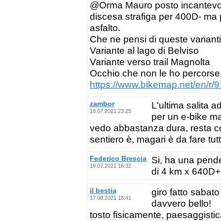
@Orma Mauro posto incantevole 
discesa strafiga per 400D- ma p
asfalto.
Che ne pensi di queste variant
Variante al lago di Belviso
Variante verso trail Magnolta
Occhio che non le ho percorse s
https://www.bikemap.net/en/r/
zambor
L'ultima salita 
18.07.2021 23:25
per un e-bike ma
vedo abbastanza dura, resta co
sentiero è, magari è da fare tut
Federico Brescia
Si, ha una pend
19.07.2021 16:32
di 4 km x 640D+
il bestia
giro fatto sabat
17.08.2021 18:41
davvero bello!
tosto fisicamente, paesaggisti