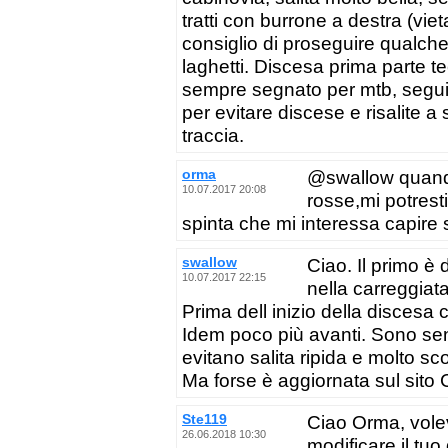
tratti con burrone a destra (viet
consiglio di proseguire qualche 
laghetti. Discesa prima parte tec
sempre segnato per mtb, seguit
per evitare discese e risalite a
traccia.
orma
@swallow quando 
10.07.2017 20:08
rosse,mi potresti
spinta che mi interessa capire 
swallow
Ciao. Il primo è
10.07.2017 22:15
nella carreggiat
Prima dell inizio della discesa 
Idem poco più avanti. Sono sen
evitano salita ripida e molto s
Ma forse è aggiornata sul sito 
Ste119
Ciao Orma, volev
26.06.2018 10:30
modificare il tuo