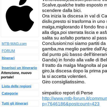
Scalve,qualche tratto esposto 
scendere dalla bici.
Ora inizia la discesa in val di 
disliv,presto si trasforma in un
malga,migliorando il fondo fino al
alla diga,poi sterrata liscia e as
salita su asfalto portano al pas
Conclusioni:noi siamo partiti da
MTB-MAG.com
gamba,ma meglio partire dall'Ap
FORUM
dal punto più basso dell'itinerar
Itinerari
Ganda) in fondo alla valle di Be
Il tratto da malga Magnolta al pa
Inserisci un itinerario
giro,la discesa dopo la prima pa
Attenzione, nuovo
la si accetta volentieri.
portale!
Giro consigliatissimo.
Lista delle regioni
simpatico report di Perse
Categorie
http://www.mtb-forum.it/commu
Tutti gli itinerari
p=7646186&postcount=423