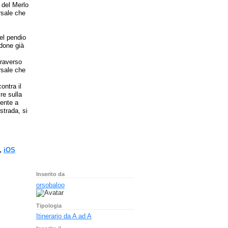
 del Merlo
rsale che
el pendio
done già
traverso
rsale che
ontra il
re sulla
mente a
strada, si
.
,
iOS
Inserito da
orsobaloo
Tipologia
Itinerario da A ad A