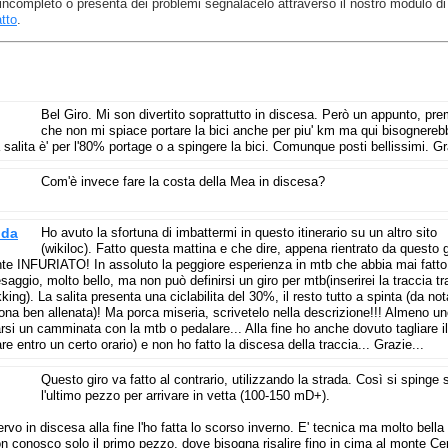
 è incompleto o presenta dei problemi segnalacelo attraverso il nostro modulo di
tto
.
Bel Giro. Mi son divertito soprattutto in discesa. Però un appunto, pre
che non mi spiace portare la bici anche per piu' km ma qui bisognereb
a salita è' per l'80% portage o a spingere la bici. Comunque posti bellissimi. G
Com'è invece fare la costa della Mea in discesa?
nda
Ho avuto la sfortuna di imbattermi in questo itinerario su un altro sito
(wikiloc). Fatto questa mattina e che dire, appena rientrato da questo g
nte INFURIATO! In assoluto la peggiore esperienza in mtb che abbia mai fatto
saggio, molto bello, ma non può definirsi un giro per mtb(inserirei la traccia tra
kking). La salita presenta una ciclabilita del 30%, il resto tutto a spinta (da no
na ben allenata)! Ma porca miseria, scrivetelo nella descrizione!!! Almeno u
arsi un camminata con la mtb o pedalare... Alla fine ho anche dovuto tagliare il
re entro un certo orario) e non ho fatto la discesa della traccia... Grazie...
Questo giro va fatto al contrario, utilizzando la strada. Così si spinge 
l'ultimo pezzo per arrivare in vetta (100-150 mD+).
rvo in discesa alla fine l'ho fatta lo scorso inverno. E' tecnica ma molto bella 
on conosco solo il primo pezzo, dove bisogna risalire fino in cima al monte Ce