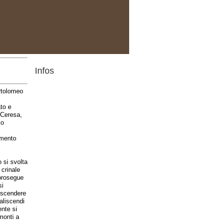
Infos
artolomeo
ato e
 Ceresa,
lo
gamento
 si svolta
 crinale
 prosegue
si
r scendere
aliscendi
nte si
monti a