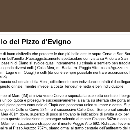
lo del Pizzo d'Evigno
e di buon dislivello che percorre le due più belle creste sopra Cervo e San B
 un bell’anello .Paesaggisticamente spettacolare con vista su Andora e San
 paesini di Diano si svolge quasi interamente su crinale e sentiero ben tracci
ungendo diversi colli ( Colla Mea, m. Badia, m. Poggio Alto, pizzo Aguzzo m.
 m. Lago e m. Quagli) e colli (da cui è sempre possibile rientrare accorciando 
ello).
traccia sul crinale della Mea , difficilmente ben individuabile infatti è il colle
questo crinale, mentre invece la costa Tendeun è netta e ben individuabile
eo al Mare (IM) si inizia verso Cervo e superata la piazzetta centrale il borgo
e un po’ quota e proseguire successivamente la salita su sterrata che porta al
) nel pieno parco comunale di Ciapà con panorama unico su mare e costa. Si
giungendo Colle di Cervo 324m e il successivo Colle Dico. Sempre sul crinale 
 Mea 401m dove, superato di poco si trovano le indicazioni di svolta a dx pe
urata questa indicazione si prosegue salendo al monte Chiappa 542m e con s
 565m e il successivo strappo per il monte Poggio Alto 692. Ridiscesi lieveme
salire al Pizzo Aguzzo 757m, siamo ormai al tratto centrale dell’anfiteatro dei 