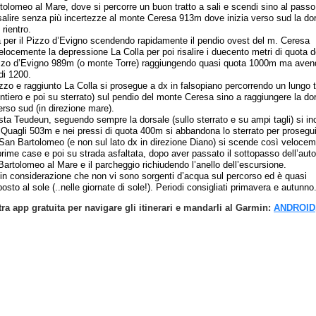
tolomeo al Mare, dove si percorre un buon tratto a sali e scendi sino al passo
salire senza più incertezze al monte Ceresa 913m dove inizia verso sud la do
rientro.
 per il Pizzo d’Evigno scendendo rapidamente il pendio ovest del m. Ceresa
locemente la depressione La Colla per poi risalire i duecento metri di quota d
izzo d’Evigno 989m (o monte Torre) raggiungendo quasi quota 1000m ma aven
di 1200.
izzo e raggiunto La Colla si prosegue a dx in falsopiano percorrendo un lungo 
ntiero e poi su sterrato) sul pendio del monte Ceresa sino a raggiungere la do
rso sud (in direzione mare).
ta Teudeun, seguendo sempre la dorsale (sullo sterrato e su ampi tagli) si inc
 Quagli 503m e nei pressi di quota 400m si abbandona lo sterrato per prosegui
 San Bartolomeo (e non sul lato dx in direzione Diano) si scende così veloce
prime case e poi su strada asfaltata, dopo aver passato il sottopasso dell’auto
artolomeo al Mare e il parcheggio richiudendo l’anello dell’escursione.
in considerazione che non vi sono sorgenti d’acqua sul percorso ed è quasi
sto al sole (..nelle giornate di sole!). Periodi consigliati primavera e autunno
tra app gratuita per navigare gli itinerari e mandarli al Garmin:
ANDROID