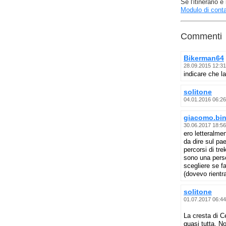
Se l'itinerario
Modulo di conta
Commenti
Bikerman64
28.09.2015 12:31
indicare che l
solitone
04.01.2016 06:26
giacomo.bi
30.06.2017 18:56
ero letteralme
da dire sul pae
percorsi di tre
sono una perso
scegliere se f
(dovevo rientra
solitone
01.07.2017 06:44
La cresta di Ce
quasi tutta. N