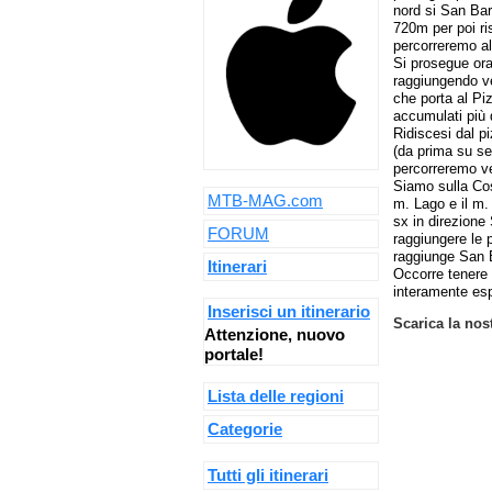
nord si San Bar
720m per poi ri
percorreremo al 
Si prosegue ora
raggiungendo ve
che porta al P
accumulati più 
Ridiscesi dal p
(da prima su se
percorreremo ve
Siamo sulla Cos
MTB-MAG.com
m. Lago e il m.
sx in direzione
FORUM
raggiungere le 
raggiunge San B
Itinerari
Occorre tenere 
interamente espo
Inserisci un itinerario
Scarica la nos
Attenzione, nuovo
portale!
Lista delle regioni
Categorie
Tutti gli itinerari