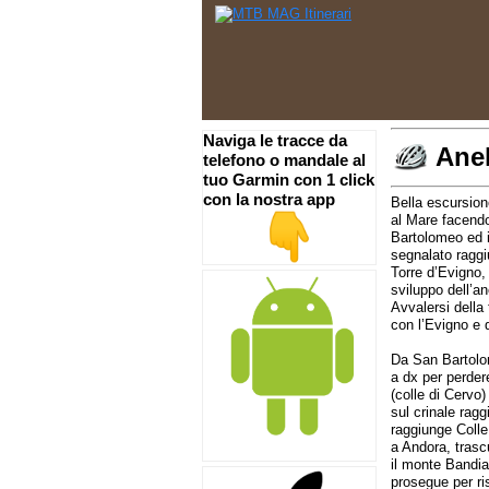
Naviga le tracce da
Anel
telefono o mandale al
tuo Garmin con 1 click
con la nostra app
Bella escursion
al Mare facendo
Bartolomeo ed i
segnalato raggi
Torre d’Evigno,
sviluppo dell’an
Avvalersi della 
con l’Evigno e 
Da San Bartolom
a dx per perder
(colle di Cervo
sul crinale rag
raggiunge Colle
a Andora, trasc
il monte Bandia
prosegue per ri