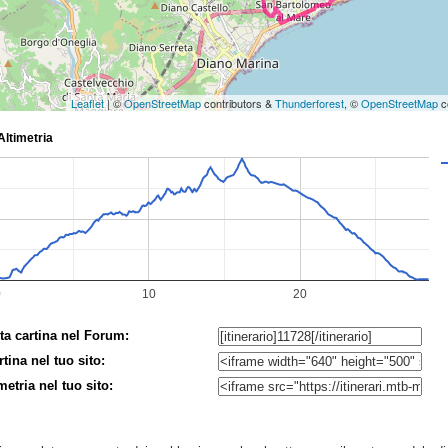
Leaflet
| ©
OpenStreetMap
contributors &
Thunderforest
, ©
OpenStreetMap
c
ta cartina nel Forum:
rtina nel tuo sito:
imetria nel tuo sito: