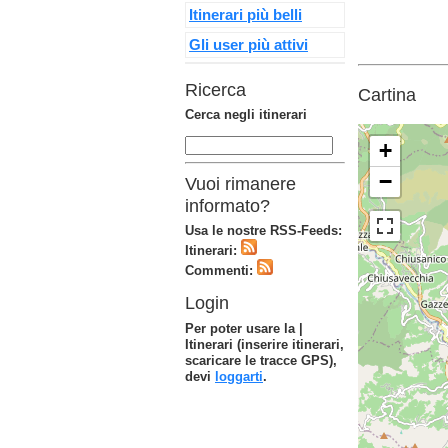
Itinerari più belli
Gli user più attivi
Ricerca
Cartina
Cerca negli itinerari
+
−
Vuoi rimanere
informato?
Usa le nostre RSS-Feeds:
Itinerari:
Commenti:
Login
Per poter usare la |
Itinerari (inserire itinerari,
scaricare le tracce GPS),
devi
loggarti
.