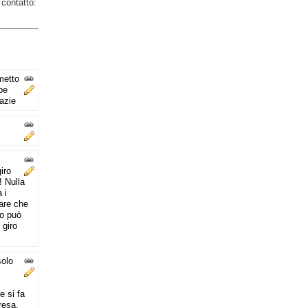
 contatto:
metto
be
razie
iro
! Nulla
 i
tare che
no può
 giro
solo
e si fa
resa,