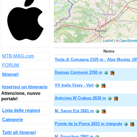
Leaflet
| ©
OpenStree
Nome
MTB-MAG.com
Testa di Comagna 2105 m - Alpe Moulaz 1
FORUM
Donnas Cormoné 1550 m
Itinerari
VV trails Visey - Vert
Inserisci un itinerario
Attenzione, nuovo
Anticima W Crabun 2630 m
portale!
Lista delle regioni
M. Saron Est 2681 m
Categorie
Pointe de la Pierre 2653 m integrale
Tutti gli itinerari
M. Fourchon 2902 m