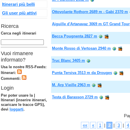
Itinerari più belli
Ottovolante Rothorn 2689 m - Gabi 2370 m
Gli user più attivi
Aiguille d'Artanavaz 3069 m GT Grand Tour
Ricerca
Cerca negli itinerari
Becca Pougnenta 2827 m
Monte Rosso di Vertosan 2940 m
Vuoi rimanere
informato?
Truc Blanc 3405 m
Usa le nostre RSS-Feeds:
Itinerari:
Punta Tersiva 3513 m da Drouges
Commenti:
M. Arp Vieille 2963 m
Login
Per poter usare la |
Testa di Barasson 2729 m
Itinerari (inserire itinerari,
scaricare le tracce GPS),
devi
loggarti
.
Pag
««
«
1
|
2
|
3
|
4