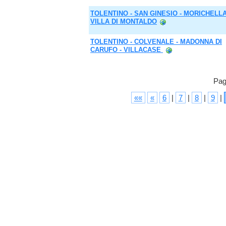
TOLENTINO - SAN GINESIO - MORICHELLA
VILLA DI MONTALDO
TOLENTINO - COLVENALE - MADONNA DI
CARUFO - VILLACASE
Pag
««
«
6
|
7
|
8
|
9
|