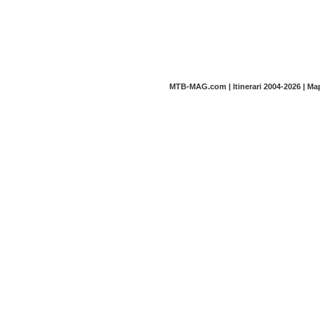
MTB-MAG.com | Itinerari 2004-2026 | M