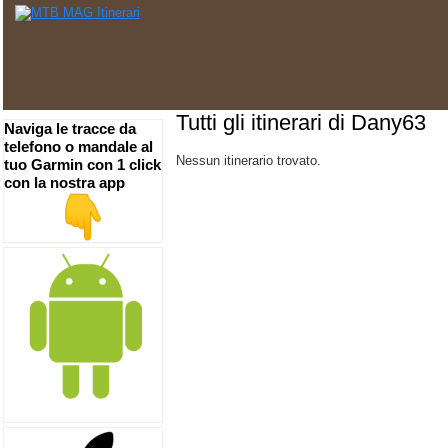
Tutti gli itinerari di Dany63
Naviga le tracce da
telefono o mandale al
Nessun itinerario trovato.
tuo Garmin con 1 click
con la nostra app