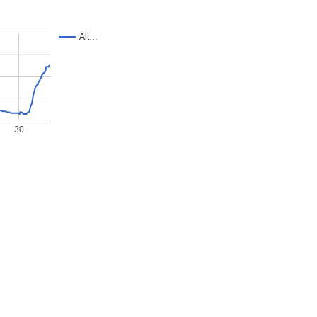
Alt…
30